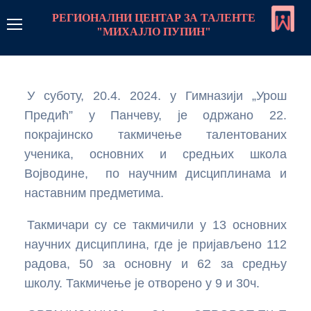
РЕГИОНАЛНИ ЦЕНТАР ЗА ТАЛЕНТЕ
"МИХАЈЛО ПУПИН"
РЦТ Пупин
У суботу, 20.4. 2024. у Гимназији „Урош
Линкови
Предић” у Панчеву, је одржано 22.
Контакт
покрајинско такмичење талентованих
ученика, основних и средњих школа
Пријава
Војводине, по научним дисциплинама и
наставним предметима.
Програм рада
Такмичари су се такмичили у 13 основних
Стратегије рада са даровитим ученицима
Центар
научних дисциплина, где је пријављено 112
радова, 50 за основну и 62 за средњу
Стална школа
Монографија центра
Такмичења
школу. Такмичење је отворено у 9 и 30ч.
Стална школа-увод
Летње школе и колоније
О нама чланак
Такмичења програми
Предмети