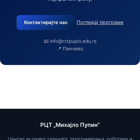
Погледај програме
Контактирајте нас
📧 info@rctpupin.edu.rs
📍 Панчево
РЦТ „Михајло Пупин“
Центар за развој талената, програмирања, роботике и