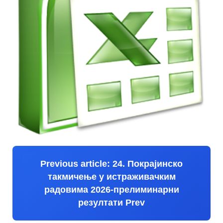
Previous article: 24. Покрајинско
такмичење у истраживачким
радовима 2026-прелиминарни
резултати
Prev