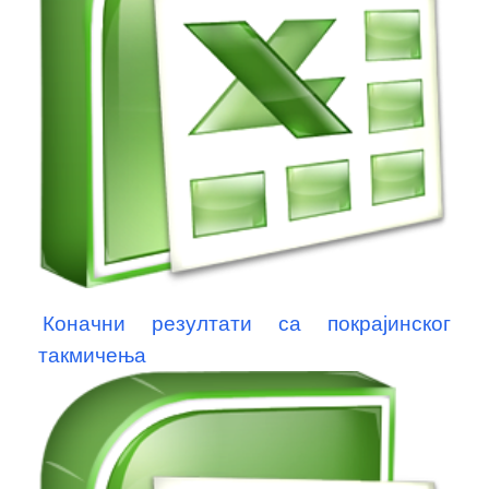
Коначни резултати са покрајинског
такмичења