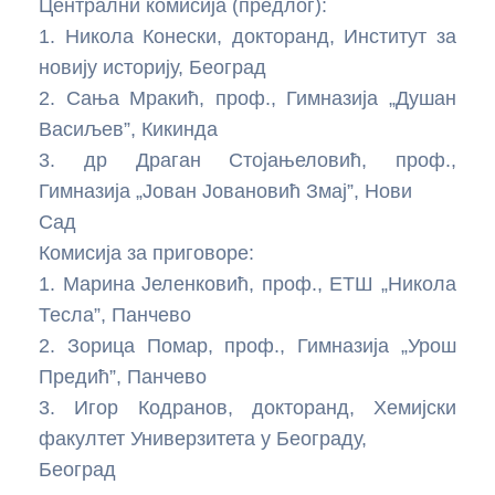
Централни комисија (предлог):
1. Никола Конески, докторанд, Институт за
Основе Arduino програмирања
Увод у примењену електронику
новију историју, Београд
Мерење растојања помоћу ултразвучног сензора
Вежбе са ESP32
2. Сања Мракић, проф., Гимназија „Душан
HC-SR04 и Arduino плоче
Васиљев”, Кикинда
Увод у ESP32
3. др Драган Стојањеловић, проф.,
Мерење температуре и влажности помоћу DHT11
Гимназија „Јован Јовановић Змај”, Нови
сензора
Мерење растојања помоћу HC-SR04 сензора и
Сад
ESP32 платформе
Вежба: Arduino и сензор осветљења (LDR)
Комисија за приговоре:
Вежба: Управљање SG90 серво мотором помоћу
1. Марина Јеленковић, проф., ЕТШ „Никола
ESP32 платформе
Тесла”, Панчево
2. Зорица Помар, проф., Гимназија „Урош
MPU-9250 senzor pokreta i orijentacije sa ESP32 |
Предић”, Панчево
Uvod u IMU senzore
3. Игор Кодранов, докторанд, Хемијски
Вежба: Сензор светлости са ESP32 платформом
факултет Универзитета у Београду,
Београд
Вежба: Магнетометар MPU-9250 – Дигитални