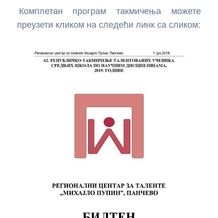
компас са ESP32 и Processing-ом
Комплетан програм такмичења можете
преузети кликом на следећи линк са сликом:
Акцелерометар са MPU-9250 и ESP32 –
Гравитација, убрзање и нагиб