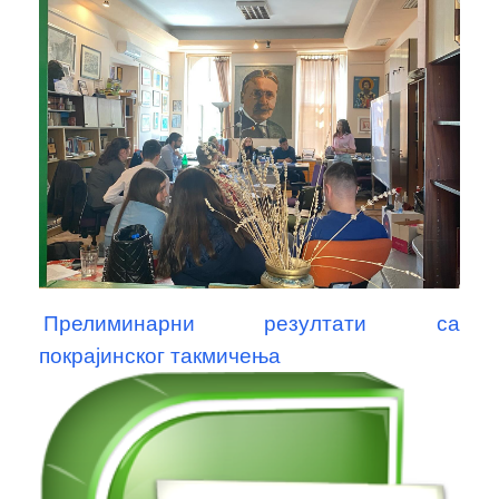
Прелиминарни резултати са
покрајинског такмичења