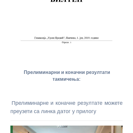
Прелиминарни и коначни резултати
такмичења:
Прелиминарне и коначне резултате можете
преузети са линка датог у прилогу