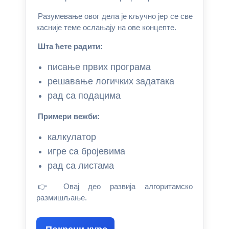
Разумевање овог дела је кључно јер се све
касније теме ослањају на ове концепте.
Шта ћете радити:
писање првих програма
решавање логичких задатака
рад са подацима
Примери вежби:
калкулатор
игре са бројевима
рад са листама
👉 Овај део развија алгоритамско
размишљање.