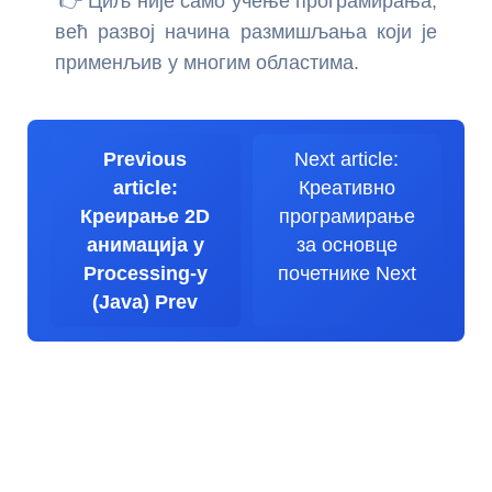
👉 Циљ није само учење програмирања,
већ развој начина размишљања који је
применљив у многим областима.
Previous
Next article:
article:
Креативно
Креирање 2D
програмирање
анимација у
за основце
Processing-у
почетнике
Next
(Java)
Prev