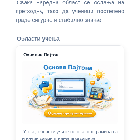
Свака наредна област се ослања на
компас са ESP32 и Processing-ом
претходну, тако да ученици постепено
граде сигурно и стабилно знање.
Акцелерометар са MPU-9250 и ESP32 –
Гравитација, убрзање и нагиб
Области учења
Основни Пајтон
У овој области учите основе програмирања
и начин размишљања програмера.