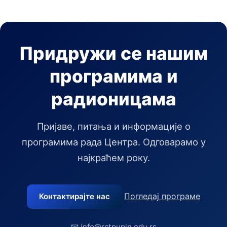
Придружи се нашим
програмима и
радионицама
Пријаве, питања и информације о
програмима рада Центра. Одговарамо у
најкраћем року.
Погледај програме
Контактирајте нас
📧 info@rctpupin.edu.rs