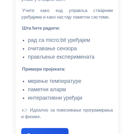
Учите како код управља стварним
уређајима и како настају паметни системи.
Шта ћете радити:
рад са micro:bit уређајем
очитавање сензора
прављење експеримената
Примери пројеката:
мерење температуре
паметни аларм
интерактивни уређаји
👉 Идеално за повезивање програмирања
и физике.