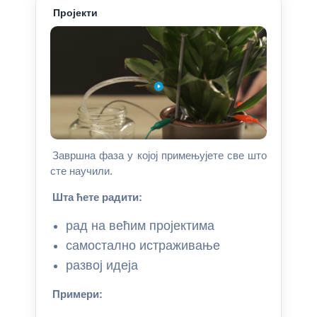
Пројекти
Завршна фаза у којој примењујете све што
сте научили.
Шта ћете радити:
рад на већим пројектима
самостално истраживање
развој идеја
Примери: