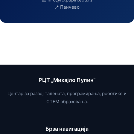
📍 Панчево
РЦТ „Михајло Пупин“
Центар за развој талената, програмирања, роботике и
СТЕМ образовања.
Брза навигација