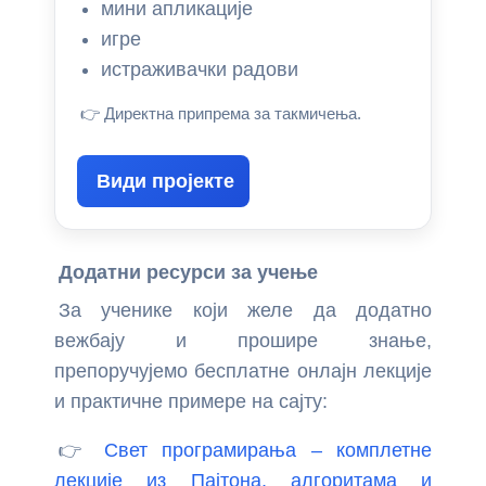
мини апликације
игре
истраживачки радови
👉 Директна припрема за такмичења.
Види пројекте
Додатни ресурси за учење
За ученике који желе да додатно
вежбају и прошире знање,
препоручујемо бесплатне онлајн лекције
и практичне примере на сајту:
👉
Свет програмирања – комплетне
лекције из Пајтона, алгоритама и