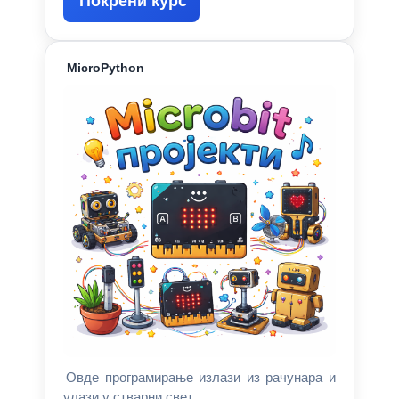
Покрени курс
MicroPython
Овде програмирање излази из рачунара и
улази у стварни свет.