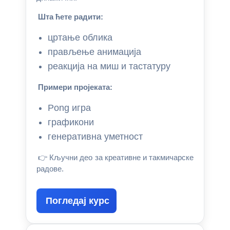
Шта ћете радити:
цртање облика
прављење анимација
реакција на миш и тастатуру
Примери пројеката:
Pong игра
графикони
генеративна уметност
👉 Кључни део за креативне и такмичарске
радове.
Погледај курс