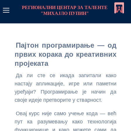
РЕГИОНАЛНИ ЦЕНТАР ЗА ТАЛЕНТЕ
"МИХАЈЛО ПУПИН"
РЦТ Пупин
Линкови
Пајтон програмирање — од
првих корака до креативних
Контакт
пројеката
Пријава
Да ли сте се икада запитали како
настају апликације, игре или паметни
Програм рада
уређаји? Програмирање је начин да
Стратегије рада са даровитим ученицима
Центар
своје идеје претворите у стварност.
Овај курс није само учење кода — већ
Стална школа
Монографија центра
Такмичења
пут ка разумевању како технологија
Стална школа-увод
Летње школе и колоније
О нама чланак
Такмичења програми
Предмети
функционише и како можете сами да