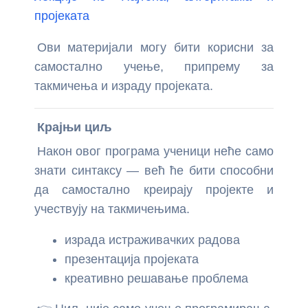
пројеката
Ови материјали могу бити корисни за
самостално учење, припрему за
такмичења и израду пројеката.
Крајњи циљ
Након овог програма ученици неће само
знати синтаксу — већ ће бити способни
да самостално креирају пројекте и
учествују на такмичењима.
израда истраживачких радова
презентација пројеката
креативно решавање проблема