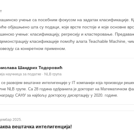
Т
машинско учење са посебним фокусом на задатак класификације. К
ће објашњено шта су подаци, које врсте постоје и које основне вр
шинско учење: класификацију, регресију и кластеровање. Предава
демонстрацију класификације помоћу алата Teachable Machine, чим
овезују са конкретном применом.
нислава Шандрих Тодоровић
ија научница за податке · NLB група
 се развојем вештачке интелигенције у IT компанији која производи реше
лне NLB групе. Са 28 година одбранила је докторат на Математичком фа
награду САНУ за најбољу докторску дисертацију у 2020. године.
цембар 2025.
каква вештачка интелигенција!