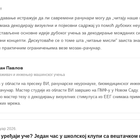
Т
давање истражује да ли савремени рачунари могу да „читају наше 
мака декодирају визуелни и појмовни садржај уз помоћ дубоких не
стављене основне идеје дубоког учења за декодирање можданих с
ни концепти. Дискутоваће се о томе шта „читање мисли" заиста зн
 и практичним ограничењима везе мозак–рачунар.
ан Павлов
аживач и инжењер машинског учења
 у области на пресеку ВИ, рачунарске неуронауке, биомедицинског инж
ачунар. Мастер студије из области ВИ завршио на ПМФ-у у Новом Саду. 
о мастер тезу о декодирању визуелних стимулуса из ЕЕГ снимака прим
ких мрежа.
нуар 2026.
 уређаји уче? Један час у школској клупи са вештачком