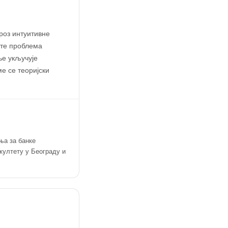
роз интуитивне
сте проблема
ње укључује
е се теоријски
ња за банке
култету у Београду и