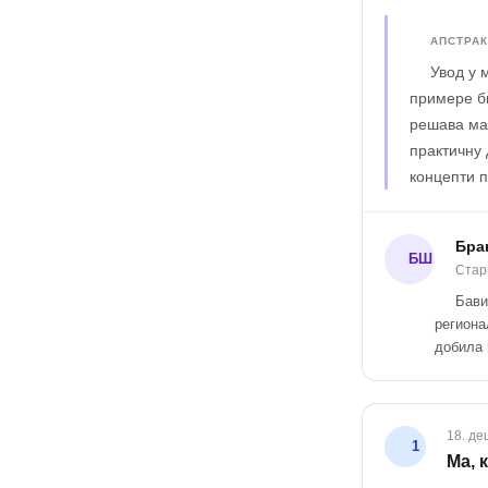
АПСТРАК
Увод у 
примере би
решава ма
практичну 
концепти п
Бра
БШ
Стар
Бави
региона
добила 
18. де
1
Ма, 