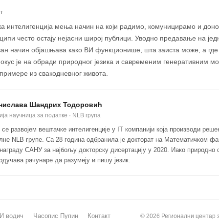
Т
а интелигенција мења начин на који радимо, комуницирамо и доно
ипи често остају нејасни широј публици. Уводно предавање на јед
ан начин објашњава како ВИ функционише, шта заиста може, а где
окус је на обради природног језика и савременим генеративним мо
примере из свакодневног живота.
нислава Шандрих Тодоровић
ија научница за податке · NLB група
 се развојем вештачке интелигенције у IT компанији која производи реше
лне NLB групе. Са 28 година одбранила је докторат на Математичком фа
награду САНУ за најбољу докторску дисертацију у 2020. Иако природно с
одучава рачунаре да разумеју и пишу језик.
И водич
Часопис Пупин
Контакт
© 2026 Регионални центар 