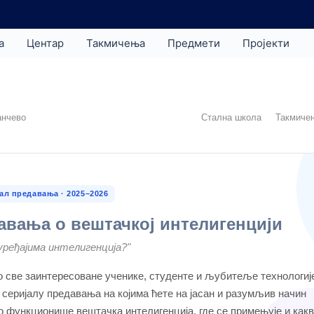
а
Центар
Такмичења
Предмети
Пројекти
анчево
Стална школа
Такмиче
ал предавања · 2025–2026
авања о вештачкој интелигенцији
уређајима интелигенција?"
 све заинтересоване ученике, студенте и љубитеље технологиј
 серијалу предавања на којима ћете на јасан и разумљив начин
о функционише вештачка интелигенција, где се примењује и как