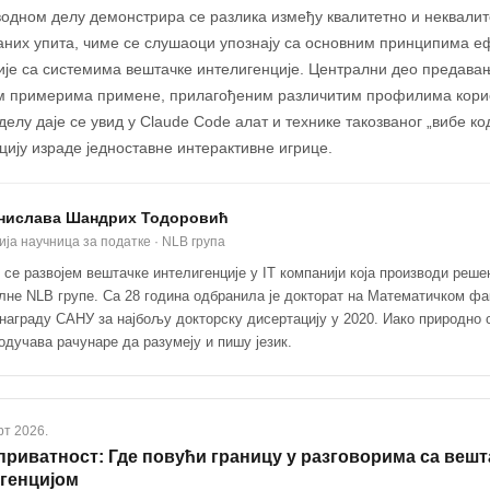
водном делу демонстрира се разлика између квалитетно и неквали
них упита, чиме се слушаоци упознају са основним принципима е
ије са системима вештачке интелигенције. Централни део предавањ
м примерима примене, прилагођеним различитим профилима кори
елу даје се увид у Claude Code алат и технике такозваног „вибе ко
ију израде једноставне интерактивне игрице.
нислава Шандрих Тодоровић
ија научница за податке · NLB група
 се развојем вештачке интелигенције у IT компанији која производи реше
лне NLB групе. Са 28 година одбранила је докторат на Математичком фа
награду САНУ за најбољу докторску дисертацију у 2020. Иако природно с
одучава рачунаре да разумеју и пишу језик.
рт 2026.
 приватност: Где повући границу у разговорима са веш
генцијом