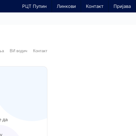
РЦТ Пупин
Линкови
Контакт
Пријава
ња
ВИ водич
Контакт
е да
ву