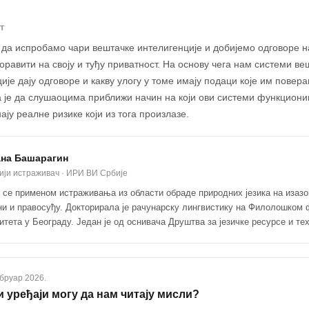
Т
да испробамо чари вештачке интелигенције и добијемо одговоре н
боравити на своју и туђу приватност. На основу чега нам системи ве
ије дају одговоре и какву улогу у томе имају подаци које им пове
 је да слушаоцима приближи начин на који ови системи функциони
ају реалне ризике који из тога произлазе.
ана Башарагин
ији истраживач · ИРИ ВИ Србије
 се применом истраживања из области обраде природних језика на изазо
и и правосуђу. Докторирала је рачунарску лингвистику на Филолошком 
итета у Београду. Један је од оснивача Друштва за језичке ресурсе и те
бруар 2026.
и уређаји могу да нам читају мисли?