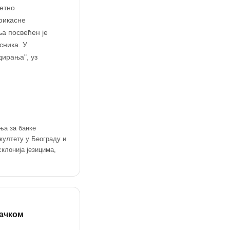
тетно
фикасне
а посвећен је
сника. У
дирања", уз
ња за банке
култету у Београду и
клонија језицима,
тачком