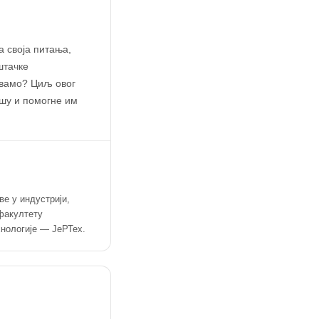
а своја питања,
штачке
равамо? Циљ овог
шу и помогне им
ве у индустрији,
факултету
хнологије — ЈеРТех.