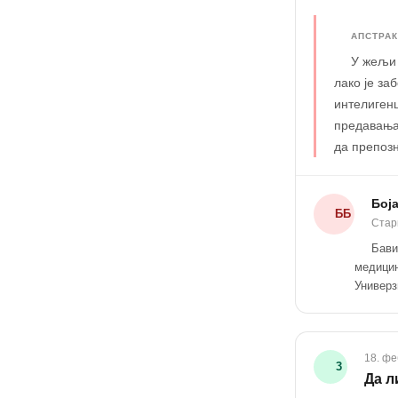
АПСТРАК
У жељи 
лако је за
интелигенц
предавања
да препозн
Бој
ББ
Стар
Бави
медицин
Универз
18. фе
3
Да л