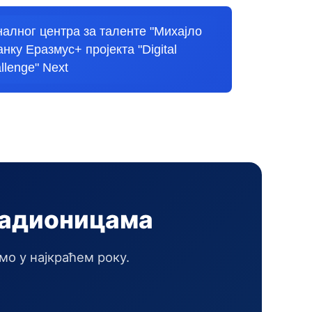
оналног центра за таленте "Михајло
нку Еразмус+ пројекта "Digital
llenge"
Next
радионицама
мо у најкраћем року.