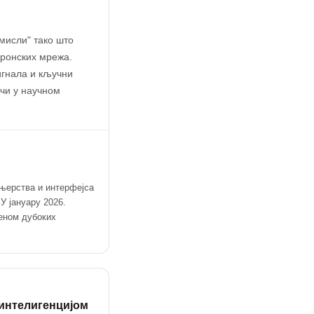
мисли" тако што
уронских мрежа.
игнала и кључни
ачи у научном
ењерства и интерфејса
У јануару 2026.
еном дубоких
 интелигенцијом