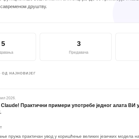
у савременом друштву.
5
3
давања
Предавача
 ОД НАЈНОВИЈЕГ
рил 2026.
i Claude! Практични примери употребе једног алата ВИ
.
Т
ње пружа практичан увод у коришћење великих језичких модела н