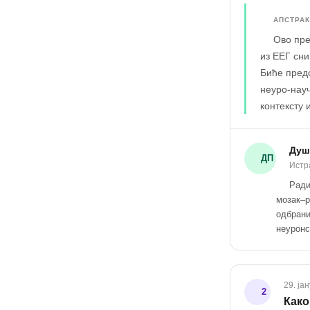
АПСТРАК
Ово пре
из ЕЕГ сни
Биће пред
неуро-науч
контексту
Душ
ДП
Истр
Ради
мозак–р
одбрани
неуронс
29. ја
2
Како