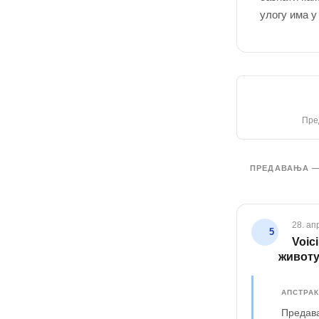
улогу има 
Пре
ПРЕДАВАЊА —
28. ап
5
Voic
животу
АПСТРАК
Предава