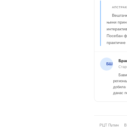
АПСТРАК
Вештачк
њени принц
интерактив
Посебан ф
практичне 
Бра
БШ
Стар
Бави
региона
добила 
данас п
РЦТ Пупин
В