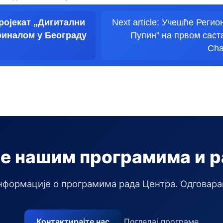
пројекат „Дигитални
Next article: Учешће Реги
финалом у Београду
Пупин" на првом саста
Cha
е нашим програмима и 
нформације о програмима рада Центра. Одговара
Контактирајте нас
Погледај програме