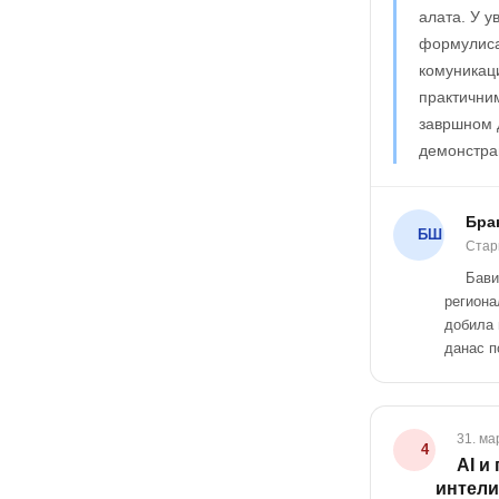
алата. У у
формулиса
комуникац
практични
завршном д
демонстрац
Бра
БШ
Стар
Бави
региона
добила 
данас п
31. ма
4
AI и
интели