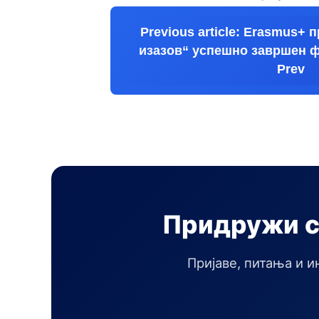
Previous article: Erasmus+ 
изазов“ успешно завршен 
Prev
Придружи с
Пријаве, питања и и