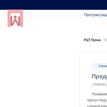
Програм рад
РЦТ Пупин
· П
Сериј
Пред
„Одакле 
Позивамо
присуствују
сазнати как