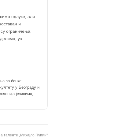
симо одлуке, али
ноставан и
 су ограничења.
делима, уз
ња за банке
култету у Београду и
клонија језицима,
за таленте „Михајло Пупин"