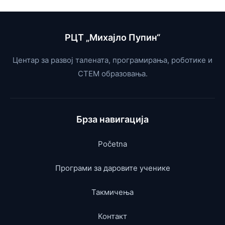
компас са ESP32 и Processing-ом
Акцелерометар са MPU-9250 и ESP32 –
РЦТ „Михајло Пупин“
Гравитација, убрзање и нагиб
Центар за развој талената, програмирања, роботике и
СТЕМ образовања.
Брза навигација
Početna
Програми за даровите ученике
Такмичења
Контакт