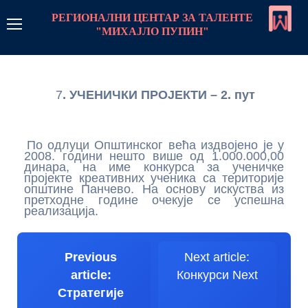
РЕГИОНАЛНИ ЦЕНТАР ЗА ТАЛЕНТЕ
"МИХАЈЛО ПУПИН"
РЦТ Пупин
7
. УЧЕНИЧКИ ПРОЈЕКТИ – 2. пут
Линкови
Контакт
По одлуци Општинског већа издвојено је у
2008. години нешто више од 1.000.000,00
Пријава
динара, на име конкурса за ученичке
пројекте креативних ученика са територије
општине Панчево. На основу искуства из
Програм рада
претходне године очекује се успешна
реализација.
Стратегије рада са даровитим ученицима
Центар
Previous
Next article:
Стална школа
Монографија центра
Такмичења
article:
Конкурси
Next
Стратегије
Стална школа-увод
Летње школе и колоније
О нама чланак
Такмичења програми
Предмети