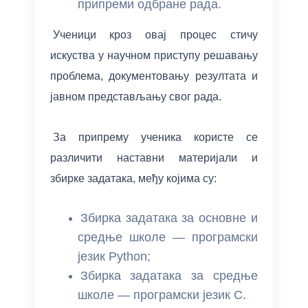
припреми одбране рада.
Ученици кроз овај процес стичу
искуства у научном приступу решавању
проблема, документовању резултата и
јавном представљању свог рада.
За припрему ученика користе се
различити наставни материјали и
збирке задатака, међу којима су:
Збирка задатака за основне и
средње школе — програмски
језик Python;
Збирка задатака за средње
школе — програмски језик C.