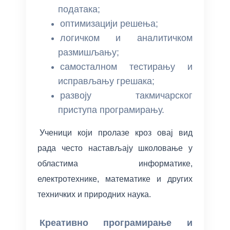
података;
оптимизацији решења;
логичком и аналитичком
размишљању;
самосталном тестирању и
исправљању грешака;
развоју такмичарског
приступа програмирању.
Ученици који пролазе кроз овај вид
рада често настављају школовање у
областима информатике,
електротехнике, математике и других
техничких и природних наука.
Креативно програмирање и