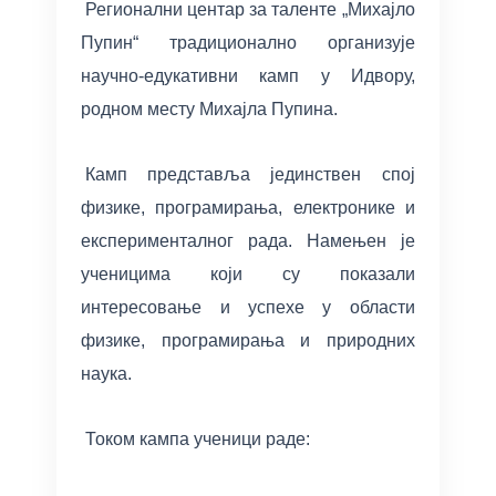
Регионални центар за таленте „Михајло
Пупин“ традиционално организује
научно-едукативни камп у Идвору,
родном месту Михајла Пупина.
Камп представља јединствен спој
физике, програмирања, електронике и
експерименталног рада. Намењен је
ученицима који су показали
интересовање и успехе у области
физике, програмирања и природних
наука.
Током кампа ученици раде: