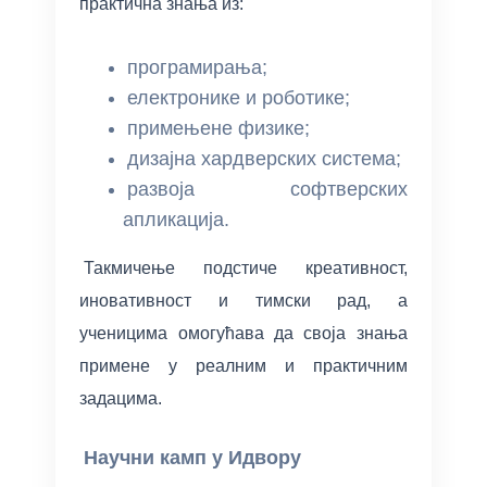
практична знања из:
програмирања;
електронике и роботике;
примењене физике;
дизајна хардверских система;
развоја софтверских
апликација.
Такмичење подстиче креативност,
иновативност и тимски рад, а
ученицима омогућава да своја знања
примене у реалним и практичним
задацима.
Научни камп у Идвору