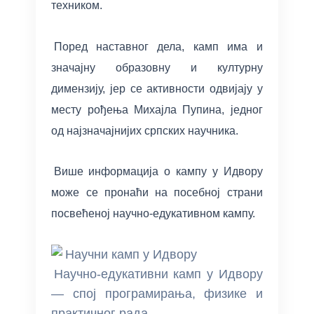
техником.
Поред наставног дела, камп има и
значајну образовну и културну
димензију, јер се активности одвијају у
месту рођења Михајла Пупина, једног
од најзначајнијих српских научника.
Више информација о кампу у Идвору
може се пронаћи на посебној страни
посвећеној научно-едукативном кампу.
Научно-едукативни камп у Идвору
— спој програмирања, физике и
практичног рада.