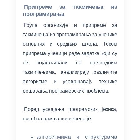
Припреме за такмичења из
програмирања
Група организује и припреме за
такмичења из програмирања за ученике
основних и средњих школа. Током
припрема ученици раде задатке који су
се појављивали на претходним
такмичењима, анализирају различите
алгоритме и усавршавају технике
решавања програмерских проблема.
Поред усвајања програмских језика,
посебна пажња посвећена је:
алгоритмима и структурама