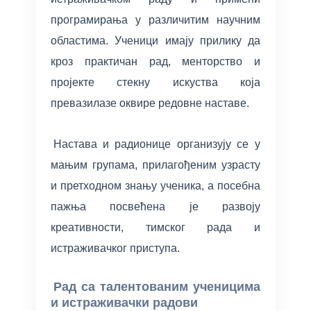
програмирања у различитим научним
Основе Arduino програмирања
Увод у примењену електронику
областима. Ученици имају прилику да
Мерење растојања помоћу ултразвучног сензора
Вежбе са ESP32
кроз практичан рад, менторство и
HC-SR04 и Arduino плоче
пројекте стекну искуства која
Увод у ESP32
превазилазе оквире редовне наставе.
Мерење температуре и влажности помоћу DHT11
сензора
Мерење растојања помоћу HC-SR04 сензора и
ESP32 платформе
Настава и радионице организују се у
Вежба: Arduino и сензор осветљења (LDR)
мањим групама, прилагођеним узрасту
Вежба: Управљање SG90 серво мотором помоћу
и претходном знању ученика, а посебна
ESP32 платформе
пажња посвећена је развоју
MPU-9250 senzor pokreta i orijentacije sa ESP32 |
креативности, тимског рада и
Uvod u IMU senzore
истраживачког приступа.
Вежба: Сензор светлости са ESP32 платформом
Рад са талентованим ученицима
и истраживачки радови
Вежба: Магнетометар MPU-9250 – Дигитални