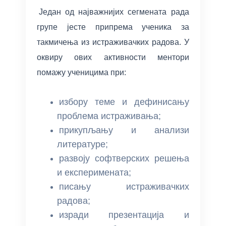
компас са ESP32 и Processing-ом
Један од најважнијих сегмената рада
групе јесте припрема ученика за
Акцелерометар са MPU-9250 и ESP32 –
такмичења из истраживачких радова. У
Гравитација, убрзање и нагиб
оквиру ових активности ментори
помажу ученицима при:
избору теме и дефинисању
проблема истраживања;
прикупљању и анализи
литературе;
развоју софтверских решења
и експеримената;
писању истраживачких
радова;
изради презентација и