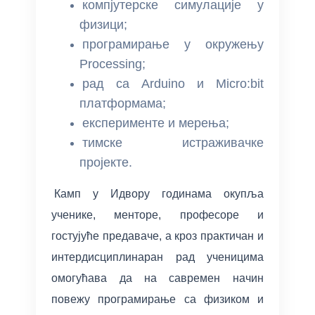
компјутерске симулације у
физици;
програмирање у окружењу
Processing;
рад са Arduino и Micro:bit
платформама;
експерименте и мерења;
тимске истраживачке
пројекте.
Камп у Идвору годинама окупља
ученике, менторе, професоре и
гостујуће предаваче, а кроз практичан и
интердисциплинаран рад ученицима
омогућава да на савремен начин
повежу програмирање са физиком и