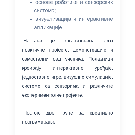
основе роботике и сензорских
система;
визуелизација и интерактивне
апликације.
Настава је организована кроз
практичне пројекте, демонстрације и
самостални рад ученика. Полазници
креирају интерактивне уређаје,
једноставне игре, визуелне симулације,
системе са сензорима и различите
експерименталне пројекте.
Постоје две групе за креативно
програмирање: