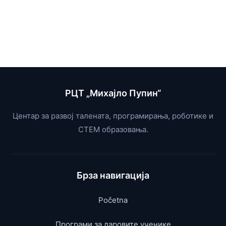
РЦТ „Михајло Пупин“
Центар за развој талената, програмирања, роботике и
СТЕМ образовања.
Брза навигација
Početna
Програми за даровите ученике