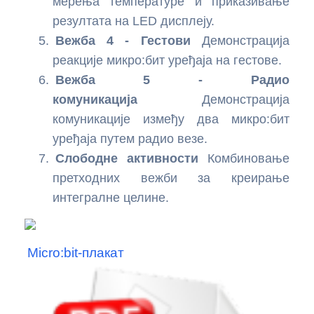
мерења температуре и приказивање
компас са ESP32 и Processing-ом
резултата на LED дисплеју.
Вежба 4 - Гестови
Демонстрација
Акцелерометар са MPU-9250 и ESP32 –
реакције микро:бит уређаја на гестове.
Гравитација, убрзање и нагиб
Вежба 5 - Радио
комуникација
Демонстрација
комуникације између два микро:бит
уређаја путем радио везе.
Слободне активности
Комбиновање
претходних вежби за креирање
интегралне целине.
Micro:bit-плакат