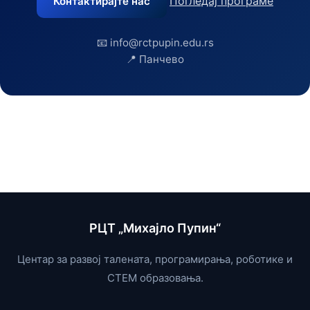
Погледај програме
Контактирајте нас
📧 info@rctpupin.edu.rs
📍 Панчево
РЦТ „Михајло Пупин“
Центар за развој талената, програмирања, роботике и
СТЕМ образовања.