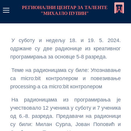
РЕГИОНАЛНИ ЦЕНТАР ЗА ТАЛЕНТЕ
"МИХАЈЛО ПУПИН"
РЦТ Пупин
У суботу и недељу 18. и 19. 5. 2024.
Линкови
одржане су две радионице из креативног
Контакт
програмирања за основце 5-8 разреда.
Теме на радионицама су биле: Упознавање
Пријава
са micro:bit контролером и повезивање
Програм рада
processing-a са micro:bit контролером
Стратегије рада са даровитим ученицима
Центар
На радионицама из програмирања је
учествовало 12 ученика у суботу и 7 ученика
Стална школа
Монографија центра
Такмичења
од 6.-8. разреда. Предавачи на радионици
су били: Милан Сурла, Јован Поповић и
Стална школа-увод
Летње школе и колоније
О нама чланак
Такмичења програми
Предмети