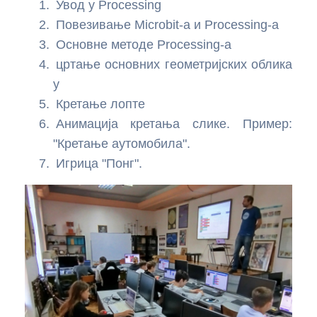
Увод у Processing
Повезивање Microbit-a и Processing-a
Основне методе Processing-a
цртање основних геометријских облика
у
Кретање лопте
Анимација кретања слике. Пример:
"Кретање аутомобила".
Игрица "Понг".