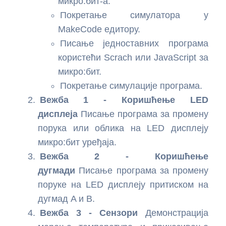
микро:бит-а.
Покретање симулатора у
Основе Arduino програмирања
Увод у примењену електронику
MakeCode едитору.
Мерење растојања помоћу ултразвучног сензора
Вежбе са ESP32
Писање једноставних програма
HC-SR04 и Arduino плоче
користећи Scrach или JavaScript за
Увод у ESP32
микро:бит.
Мерење температуре и влажности помоћу DHT11
Покретање симулације програма.
сензора
Мерење растојања помоћу HC-SR04 сензора и
Вежба 1 - Коришћење LED
ESP32 платформе
Вежба: Arduino и сензор осветљења (LDR)
дисплеја
Писање програма за промену
Вежба: Управљање SG90 серво мотором помоћу
порука или облика на LED дисплеју
ESP32 платформе
микро:бит уређаја.
Вежба 2 - Коришћење
MPU-9250 senzor pokreta i orijentacije sa ESP32 |
дугмади
Писање програма за промену
Uvod u IMU senzore
поруке на LED дисплеју притиском на
дугмад A и B.
Вежба: Сензор светлости са ESP32 платформом
Вежба 3 - Сензори
Демонстрација
Вежба: Магнетометар MPU-9250 – Дигитални